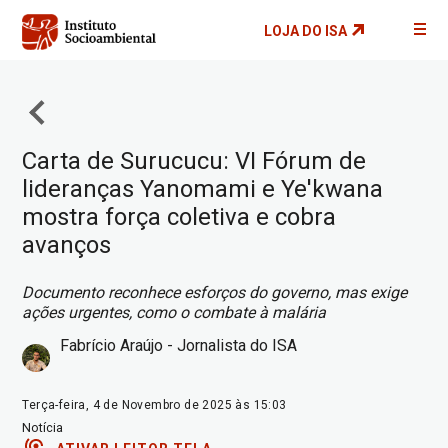
Pular
LOJA DO ISA
para
o
conteúdo
principal
Carta de Surucucu: VI Fórum de
lideranças Yanomami e Ye'kwana
mostra força coletiva e cobra
avanços
Documento reconhece esforços do governo, mas exige
ações urgentes, como o combate à malária
Fabrício Araújo - Jornalista do ISA
Terça-feira, 4 de Novembro de 2025 às 15:03
Notícia