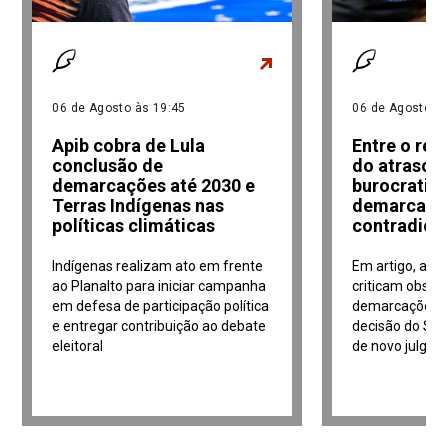
06 de Agosto às 19:45
06 de Agosto às
Apib cobra de Lula
Entre o re
conclusão de
do atraso e
demarcações até 2030 e
burocratiz
Terras Indígenas nas
demarcaçõe
políticas climáticas
contradiçõ
Indígenas realizam ato em frente
Em artigo, adv
ao Planalto para iniciar campanha
criticam obstá
em defesa de participação política
demarcações i
e entregar contribuição ao debate
decisão do Sup
eleitoral
de novo julga