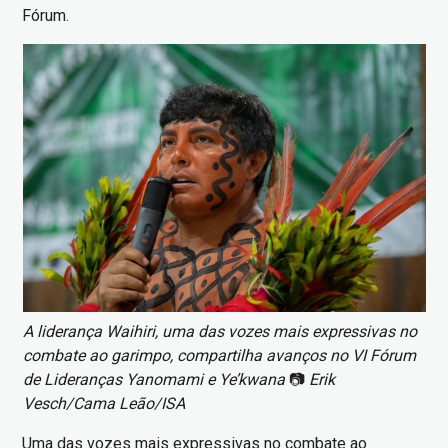
Fórum.
Imagem
A liderança Waihiri, uma das vozes mais expressivas no
combate ao garimpo, compartilha avanços no VI Fórum
de Lideranças Yanomami e Ye’kwana
📷
Erik
Vesch/Cama Leão/ISA
Uma das vozes mais expressivas no combate ao