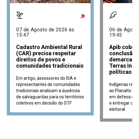
07 de Agosto de 2026 às
06 de Agost
15:47
19:45
Cadastro Ambiental Rural
Apib cobra 
(CAR) precisa respeitar
conclusão 
direitos de povos e
demarcaçõe
comunidades tradicionais
Terras Indí
políticas c
Em artigo, assessores do ISA e
representantes de comunidades
Indígenas real
tradicionais analisam a ausência
ao Planalto pa
de salvaguardas para os territórios
em defesa de p
coletivos em decisão do STF
e entregar con
eleitoral