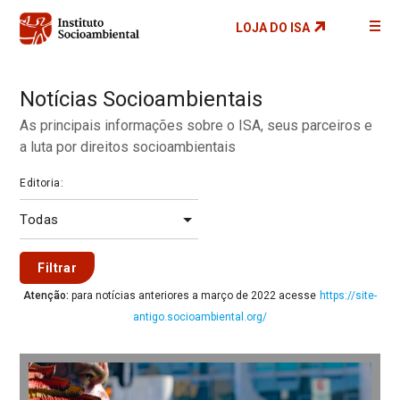
Pular
LOJA DO ISA
para
o
conteúdo
Notícias Socioambientais
principal
As principais informações sobre o ISA, seus parceiros e
a luta por direitos socioambientais
Editoria:
Filtrar
Atenção:
para notícias anteriores a março de 2022 acesse
https://site-
antigo.socioambiental.org/