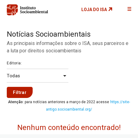
Pular
LOJA DO ISA
para
o
conteúdo
Notícias Socioambientais
principal
As principais informações sobre o ISA, seus parceiros e
a luta por direitos socioambientais
Editoria:
Filtrar
Atenção:
para notícias anteriores a março de 2022 acesse
https://site-
antigo.socioambiental.org/
Nenhum conteúdo encontrado!