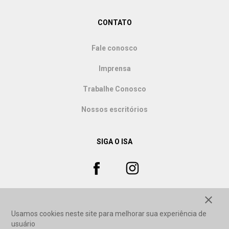
CONTATO
Fale conosco
Imprensa
Trabalhe Conosco
Nossos escritórios
SIGA O ISA
close
Usamos cookies neste site para melhorar sua experiência de
usuário