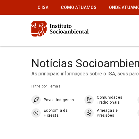
Pular
O ISA
COMO ATUAMOS
ONDE ATUAM
para
o
conteúdo
principal
Notícias Socioambien
As principais informações sobre o ISA, seus parce
Filtre por Temas:
Comunidades
Povos Indígenas
Tradicionais
Economia da
Ameaças e
Floresta
Pressões