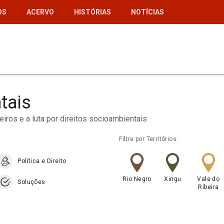
OS
ACERVO
HISTÓRIAS
NOTÍCIAS
tais
iros e a luta por direitos socioambientais
Filtre por Territórios:
Política e Direito
Rio Negro
Xingu
Vale do
Soluções
Ribeira