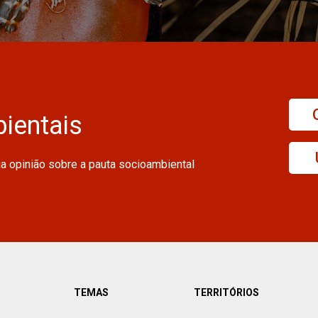
ientais
ua opinião sobre a pauta socioambiental
TEMAS
TERRITÓRIOS