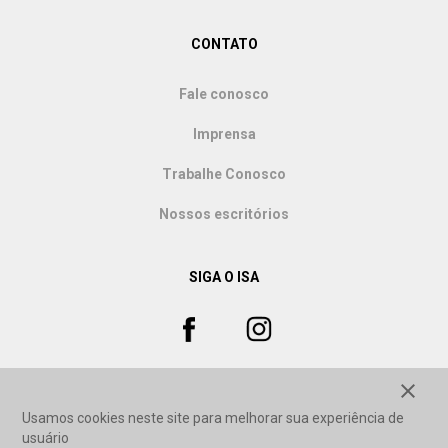
CONTATO
Fale conosco
Imprensa
Trabalhe Conosco
Nossos escritórios
SIGA O ISA
close
Usamos cookies neste site para melhorar sua experiência de
usuário