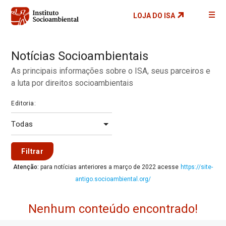
Pular
LOJA DO ISA
para
o
conteúdo
Notícias Socioambientais
principal
As principais informações sobre o ISA, seus parceiros e
a luta por direitos socioambientais
Editoria:
Filtrar
Atenção:
para notícias anteriores a março de 2022 acesse
https://site-
antigo.socioambiental.org/
Nenhum conteúdo encontrado!