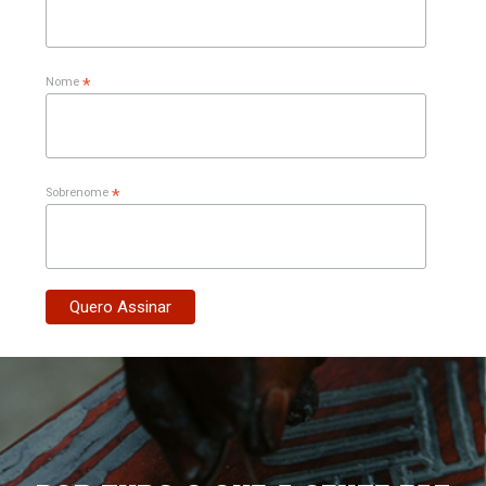
*
Nome
*
Sobrenome