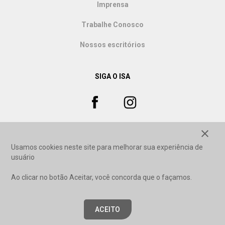
Imprensa
Trabalhe Conosco
Nossos escritórios
SIGA O ISA
close
Usamos cookies neste site para melhorar sua experiência de
usuário
Ao clicar no botão Aceitar, você concorda que o façamos.
ACEITO
Copyright © 2020, ISA - Instituto Socioambiental