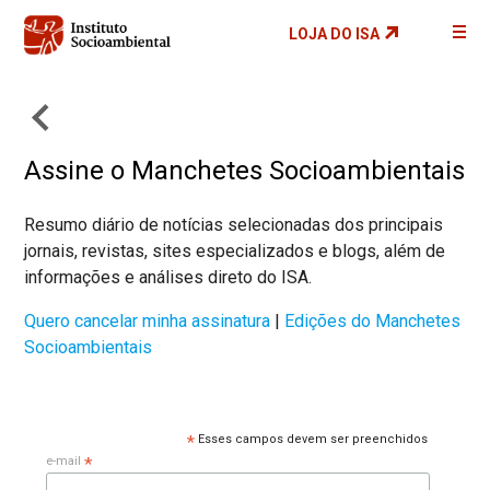
Pular
LOJA DO ISA
para
o
conteúdo
principal
Assine o Manchetes Socioambientais
Resumo diário de notícias selecionadas dos principais
jornais, revistas, sites especializados e blogs, além de
informações e análises direto do ISA.
Quero cancelar minha assinatura
|
Edições do Manchetes
Socioambientais
*
Esses campos devem ser preenchidos
*
e-mail