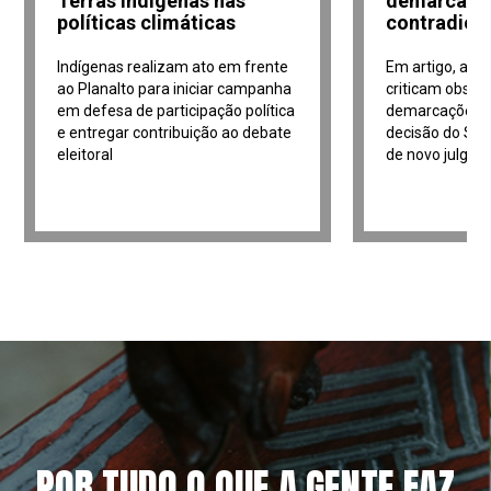
Terras Indígenas nas
demarcaçõe
políticas climáticas
contradiçõ
Indígenas realizam ato em frente
Em artigo, adv
ao Planalto para iniciar campanha
criticam obstá
em defesa de participação política
demarcações i
e entregar contribuição ao debate
decisão do Sup
eleitoral
de novo julga
POR TUDO O QUE A GENTE FAZ