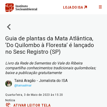
Pular
LOJA DO ISA
para
o
conteúdo
principal
Guia de plantas da Mata Atlântica,
‘Do Quilombo à Floresta’ é lançado
no Sesc Registro (SP)
Livro da Rede de Sementes do Vale do Ribeira
compartilha conhecimentos tradicionais quilombolas;
baixe a publicação gratuitamente
Tainá Aragão - Jornalista do ISA
@tainaalmar
Quarta-feira, 3 de Maio de 2023 às 15:20
Notícia
ATIVAR LEITOR TELA