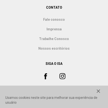
CONTATO
Fale conosco
Imprensa
Trabalhe Conosco
Nossos escritórios
SIGA O ISA
close
Usamos cookies neste site para melhorar sua experiência de
usuário