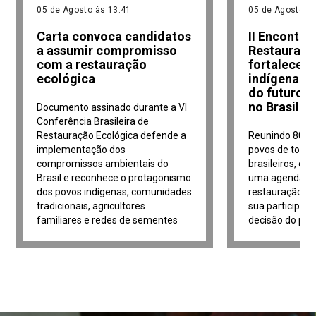
05 de Agosto às 13:41
05 de Agosto às
Carta convoca candidatos
II Encontro
a assumir compromisso
Restauraçã
com a restauração
fortalece 
ecológica
indígena n
do futuro d
no Brasil
Documento assinado durante a VI
Conferência Brasileira de
Restauração Ecológica defende a
Reunindo 80 re
implementação dos
povos de todo
compromissos ambientais do
brasileiros, o 
Brasil e reconhece o protagonismo
uma agenda in
dos povos indígenas, comunidades
restauração ec
tradicionais, agricultores
sua participaç
familiares e redes de sementes
decisão do paí