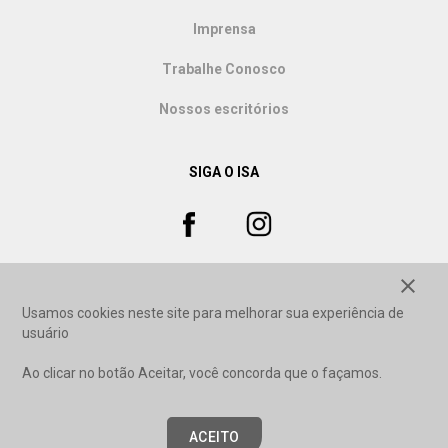
Imprensa
Trabalhe Conosco
Nossos escritórios
SIGA O ISA
close
Usamos cookies neste site para melhorar sua experiência de
usuário
Ao clicar no botão Aceitar, você concorda que o façamos.
ACEITO
Copyright © 2020, ISA - Instituto Socioambiental