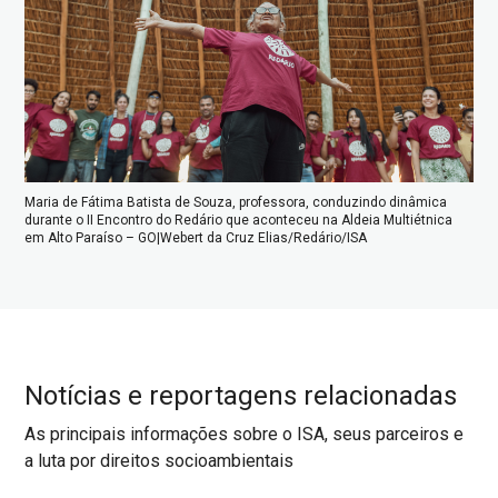
Maria de Fátima Batista de Souza, professora, conduzindo dinâmica
Mar
durante o II Encontro do Redário que aconteceu na Aldeia Multiétnica
dur
em Alto Paraíso – GO|Webert da Cruz Elias/Redário/ISA
em 
Notícias e reportagens relacionadas
As principais informações sobre o ISA, seus parceiros e
a luta por direitos socioambientais