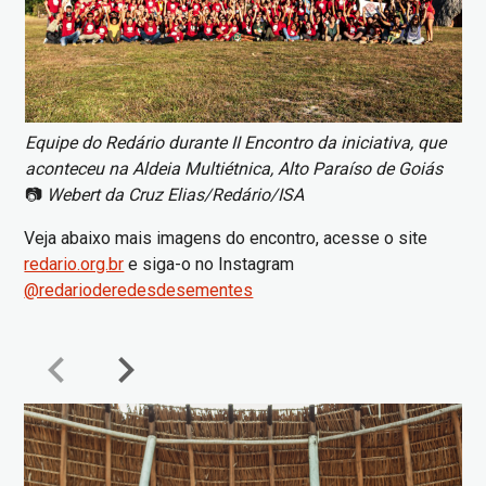
Equipe do Redário durante II Encontro da iniciativa, que
aconteceu na Aldeia Multiétnica, Alto Paraíso de Goiás
📷
Webert da Cruz Elias/Redário/ISA
Veja abaixo mais imagens do encontro, acesse o site
redario.org.br
e siga-o no Instagram
@redarioderedesdesementes
keyboard_arrow_left
keyboard_arrow_right