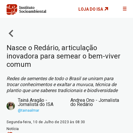
Pular
LOJA DO ISA
para
o
conteúdo
principal
Nasce o Redário, articulação
inovadora para semear o bem-viver
comum
Redes de sementes de todo o Brasil se uniram para
trocar conhecimentos e exaltar a muvuca, técnica de
plantio que une saberes tradicionais e biodiversidade
Tainá Aragão -
Andrea Ono - Jornalista
Jornalista do ISA
do Redário
@tainaalmar
Segunda-feira, 10 de Julho de 2023 às 08:30
Notícia