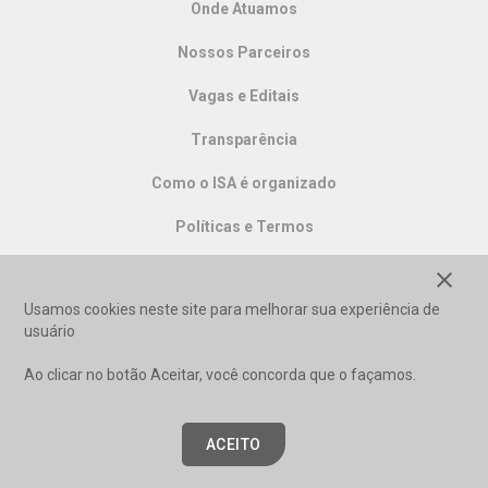
Onde Atuamos
Nossos Parceiros
Vagas e Editais
Transparência
Como o ISA é organizado
Políticas e Termos
close
SERVIÇOS
Usamos cookies neste site para melhorar sua experiência de
usuário
Acervo
Ao clicar no botão Aceitar, você concorda que o façamos.
Mapa Online
Unidades de Conservação
ACEITO
Povos Indígenas no Brasil