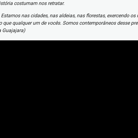
istória costumam nos retratar.
 Estamos nas cidades, nas aldeias, nas florestas, exercendo os
que qualquer um de vocês. Somos contemporâneos desse presen
a Guajajara)