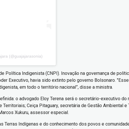
jara (@guajajarasonia)
e Política Indigenista (CNPI). Inovação na governança de políti
Poder Executivo, havia sido extinto pelo governo Bolsonaro. "E
igenista, em todo o território nacional”, disse a ministra.
finida: o advogado Eloy Terena será o secretário-executivo do m
 Territoriais; Ceiça Pitaguary, secretária de Gestão Ambiental e T
 Marcos Xukuru, assessor especial.
as Terras Indígenas e do conhecimento dos povos e comunidades 