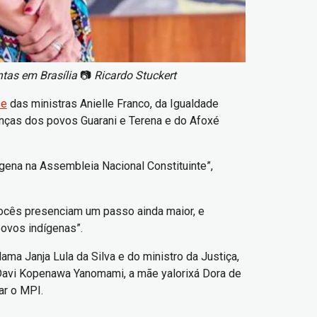
ntas em Brasília
📷
Ricardo Stuckert
se
das ministras Anielle Franco, da Igualdade
anças dos povos Guarani e Terena e do Afoxé
ígena na Assembleia Nacional Constituinte”,
 vocês presenciam um passo ainda maior, e
povos indígenas”.
ama Janja Lula da Silva e do ministro da Justiça,
 Davi Kopenawa Yanomami, a mãe yalorixá Dora de
ar o MPI.