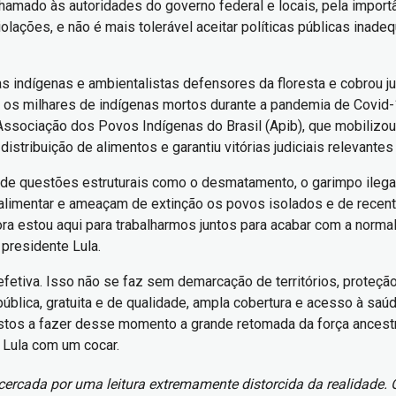
hamado às autoridades do governo federal e locais, pela import
violações, e não é mais tolerável aceitar políticas públicas ina
as indígenas e ambientalistas defensores da floresta e cobrou j
da os milhares de indígenas mortos durante a pandemia de Covid-
Associação dos Povos Indígenas do Brasil (Apib), que mobilizou
distribuição de alimentos e garantiu vitórias judiciais relevan
r de questões estruturais como o desmatamento, o garimpo ilega
alimentar e ameaçam de extinção os povos isolados e de recen
ora estou aqui para trabalharmos juntos para acabar com a norma
 presidente Lula.
etiva. Isso não se faz sem demarcação de territórios, proteção e
lica, gratuita e de qualidade, ampla cobertura e acesso à saúde i
os a fazer desse momento a grande retomada da força ancestral
e Lula com um cocar.
é cercada por uma leitura extremamente distorcida da realida