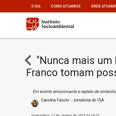
Pular
O ISA
COMO ATUAMOS
ONDE ATUAM
para
o
conteúdo
principal
"Nunca mais um Br
Franco tomam poss
Em evento emocionante e repleto de simbolism
Carolina Fasolo - Jornalista do ISA
Quinta-feira, 12 de Janeiro de 2023 às 18:27