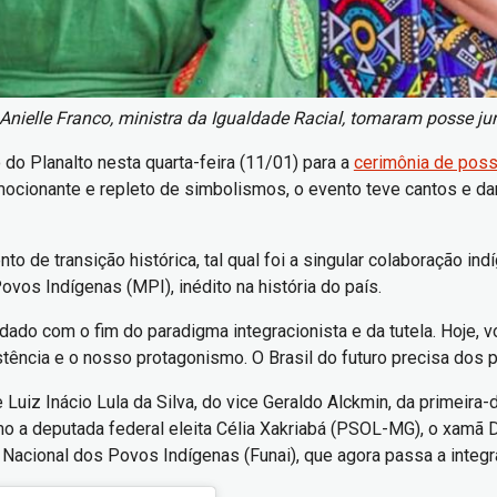
Anielle Franco, ministra da Igualdade Racial, tomaram posse ju
do Planalto nesta quarta-feira (11/01) para a
cerimônia de pos
mocionante e repleto de simbolismos, o evento teve cantos e d
de transição histórica, tal qual foi a singular colaboração ind
ovos Indígenas (MPI), inédito na história do país.
dado com o fim do paradigma integracionista e da tutela. Hoje,
tência e o nosso protagonismo. O Brasil do futuro precisa dos 
uiz Inácio Lula da Silva, do vice Geraldo Alckmin, da primeira-d
omo a deputada federal eleita Célia Xakriabá (PSOL-MG), o xamã
Nacional dos Povos Indígenas (Funai), que agora passa a integr