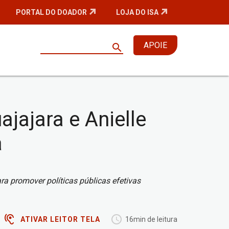
PORTAL DO DOADOR
LOJA DO ISA
APOIE
search
jajara e Anielle
a
a promover políticas públicas efetivas
ATIVAR LEITOR TELA
16min de leitura