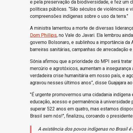
e pela preservação da biodiversidade, e fez um c
políticas públicas. “São séculos de violências e 
compreensões indígenas sobre o uso da terra.”
A ministra lamentou a morte de diversas lideranç
Dom Phillips
, no Vale do Javari. Ela lembrou ain
governo Bolsonaro, e sublinhou a importância da 
barreiras sanitárias, campanhas de arrecadação e 
Sônia afirmou que a prioridade do MPI será trata
mercúrio e agrotóxicos, aumentam a insegurança 
verdadeira crise humanitária em nosso país, e ag
agravou nesses últimos anos”, disse Guajajara ao
"É urgente promovermos uma cidadania indígena ef
educação, acesso e permanência à universidade púb
superar 522 anos em quatro, mas estamos dispost
Brasil sem nós!", finalizou, coroando o president
A existência dos povos indígenas no Brasil 