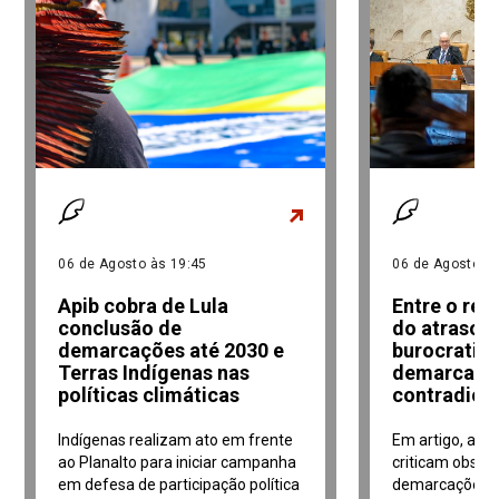
06 de Agosto às 19:45
06 de Agosto às
Apib cobra de Lula
Entre o re
conclusão de
do atraso e
demarcações até 2030 e
burocratiz
Terras Indígenas nas
demarcaçõe
políticas climáticas
contradiçõ
Indígenas realizam ato em frente
Em artigo, adv
ao Planalto para iniciar campanha
criticam obstá
em defesa de participação política
demarcações i