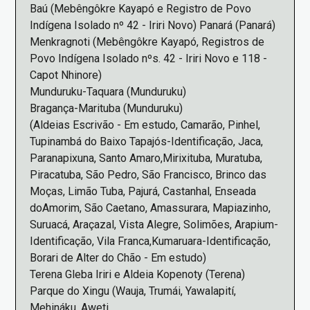
Baú (Mebêngôkre Kayapó e Registro de Povo
Indígena Isolado nº 42 - Iriri Novo) Panará (Panará)
Menkragnoti (Mebêngôkre Kayapó, Registros de
Povo Indígena Isolado nºs. 42 - Iriri Novo e 118 -
Capot Nhinore)
Munduruku-Taquara (Munduruku)
Bragança-Marituba (Munduruku)
(Aldeias Escrivão - Em estudo, Camarão, Pinhel,
Tupinambá do Baixo Tapajós-Identificação, Jaca,
Paranapixuna, Santo Amaro,Mirixituba, Muratuba,
Piracatuba, São Pedro, São Francisco, Brinco das
Moças, Limão Tuba, Pajurá, Castanhal, Enseada
doAmorim, São Caetano, Amassurara, Mapiazinho,
Suruacá, Araçazal, Vista Alegre, Solimões, Arapium-
Identificação, Vila Franca,Kumaruara-Identificação,
Borari de Alter do Chão - Em estudo)
Terena Gleba Iriri e Aldeia Kopenoty (Terena)
Parque do Xingu (Wauja, Trumái, Yawalapití,
Mehináku, Aweti,