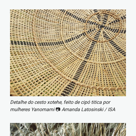
Imagem
Detalhe do cesto xotehe, feito de cipó titica por
mulheres Yanomami
📷
Amanda Latosinski / ISA​
Imagem