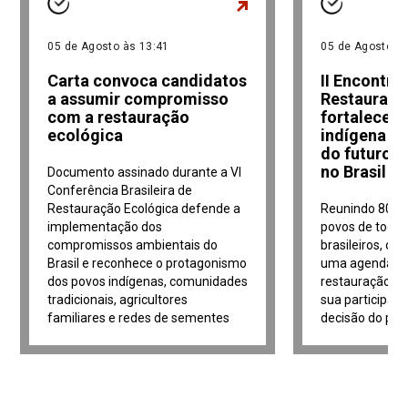
05 de Agosto às 13:41
05 de Agosto às
Carta convoca candidatos
II Encontro
a assumir compromisso
Restauraçã
com a restauração
fortalece 
ecológica
indígena n
do futuro d
no Brasil
Documento assinado durante a VI
Conferência Brasileira de
Restauração Ecológica defende a
Reunindo 80 re
implementação dos
povos de todo
compromissos ambientais do
brasileiros, o 
Brasil e reconhece o protagonismo
uma agenda in
dos povos indígenas, comunidades
restauração ec
tradicionais, agricultores
sua participaç
familiares e redes de sementes
decisão do paí