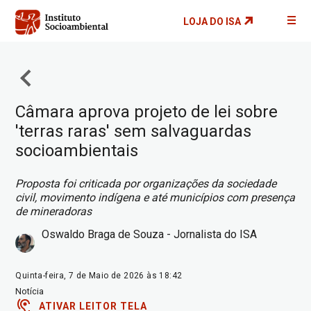
Pular
LOJA DO ISA
para
o
conteúdo
principal
Câmara aprova projeto de lei sobre
'terras raras' sem salvaguardas
socioambientais
Proposta foi criticada por organizações da sociedade
civil, movimento indígena e até municípios com presença
de mineradoras
Oswaldo Braga de Souza - Jornalista do ISA
Quinta-feira, 7 de Maio de 2026 às 18:42
Notícia
ATIVAR LEITOR TELA