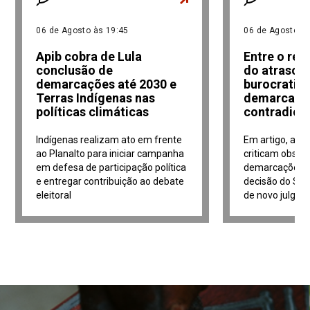
06 de Agosto às 19:45
06 de Agosto às
Apib cobra de Lula
Entre o re
conclusão de
do atraso e
demarcações até 2030 e
burocratiz
Terras Indígenas nas
demarcaçõe
políticas climáticas
contradiçõ
Indígenas realizam ato em frente
Em artigo, adv
ao Planalto para iniciar campanha
criticam obstá
em defesa de participação política
demarcações i
e entregar contribuição ao debate
decisão do Sup
eleitoral
de novo julga