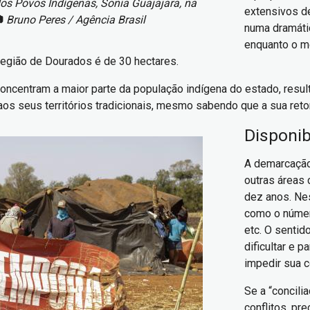
dos Povos Indígenas, Sonia Guajajara, na
extensivos de

Bruno Peres / Agência Brasil
numa dramátic
enquanto o mó
 região de Dourados é de 30 hectares.
concentram a maior parte da população indígena do estado, resu
 aos seus territórios tradicionais, mesmo sabendo que a sua reto
Disponib
A demarcação
outras áreas 
dez anos. Ne
como o número
etc. O sentid
dificultar e p
impedir sua c
Se a “concili
conflitos, pre