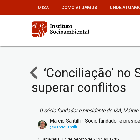
Pular
O ISA
COMO ATUAMOS
ONDE ATUAM
para
o
conteúdo
principal
‘Conciliação’ no 
superar conflitos
O sócio fundador e presidente do ISA, Márcio
Márcio Santilli - Sócio fundador e presid
@MarcioSantilli
Quarta-feira, 14 de Agosto de 2024 às 12:09