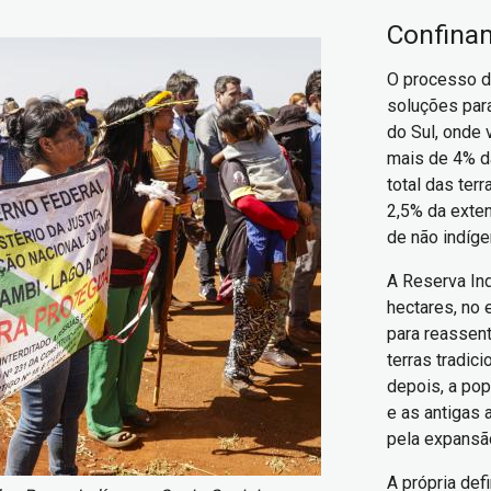
Confina
O processo de
soluções par
do Sul, onde 
mais de 4% d
total das ter
2,5% da exte
de não indíge
A Reserva Ind
hectares, no 
para reassen
terras tradic
depois, a po
e as antigas 
pela expansã
A própria def