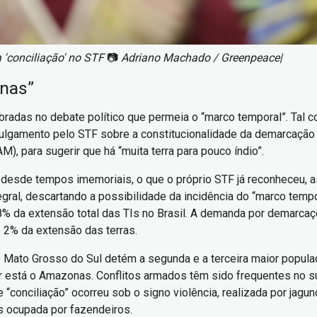
 'conciliação' no STF
📷
Adriano Machado / Greenpeace|
enas”
das no debate político que permeia o “marco temporal”. Tal con
julgamento pelo STF sobre a constitucionalidade da demarcação d
 para sugerir que há “muita terra para pouco índio”.
desde tempos imemoriais, o que o próprio STF já reconheceu, a
ral, descartando a possibilidade da incidência do “marco temp
% da extensão total das TIs no Brasil. A demanda por demarcaç
 2% da extensão das terras.
Mato Grosso do Sul detém a segunda e a terceira maior popula
r está o Amazonas. Conflitos armados têm sido frequentes no 
e “conciliação” ocorreu sob o signo violência, realizada por ja
as ocupada por fazendeiros.