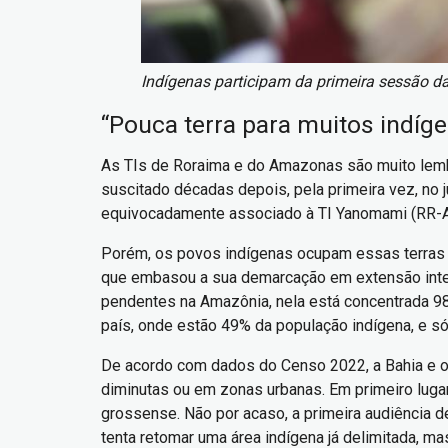
Indígenas participam da primeira sessão da
“Pouca terra para muitos indíg
As TIs de Roraima e do Amazonas são muito lembra
suscitado décadas depois, pela primeira vez, no 
equivocadamente associado à TI Yanomami (RR-AM),
Porém, os povos indígenas ocupam essas terras 
que embasou a sua demarcação em extensão integ
pendentes na Amazônia, nela está concentrada 98
país, onde estão 49% da população indígena, e só
De acordo com dados do Censo 2022, a Bahia e o 
diminutas ou em zonas urbanas. Em primeiro luga
grossense. Não por acaso, a primeira audiência d
tenta retomar uma área indígena já delimitada, m