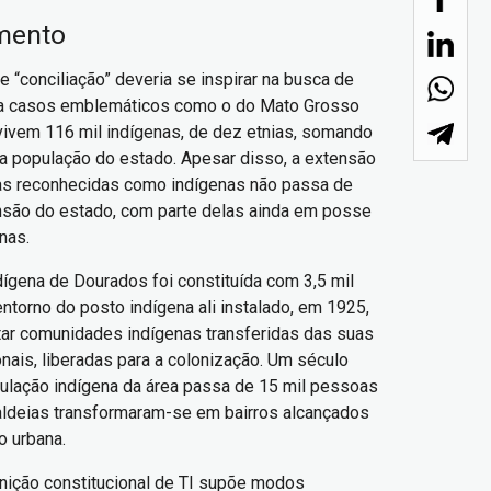
mento
 “conciliação” deveria se inspirar na busca de
a casos emblemáticos como o do Mato Grosso
vivem 116 mil indígenas, de dez etnias, somando
a população do estado. Apesar disso, a extensão
ras reconhecidas como indígenas não passa de
nsão do estado, com parte delas ainda em posse
nas.
ígena de Dourados foi constituída com 3,5 mil
entorno do posto indígena ali instalado, em 1925,
tar comunidades indígenas transferidas das suas
ionais, liberadas para a colonização. Um século
pulação indígena da área passa de 15 mil pessoas
aldeias transformaram-se em bairros alcançados
o urbana.
inição constitucional de TI supõe modos