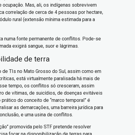
 ocupação. Mas, ali, os indígenas sobrevivem
a correlação de cerca de 4 pessoas por hectare,
dulo rural (extensão mínima estimada para a
lta numa fonte permanente de conflitos. Pode-se
mada exigirá sangue, suor e lágrimas.
ilidade de terra
 de TIs no Mato Grosso do Sul, assim como em
críticas, está virtualmente paralisada há mais de
sse tempo, os conflitos só cresceram, assim
 de vítimas, de suicídios, de doenças evitáveis
o prático do conceito de “marco temporal” é
aralisar as demarcações, uma barreira jurídica para
onclusão, e uma usina de conflitos.
ação” promovida pelo STF pretende resolver
cisa focar na disponibilização de terras para