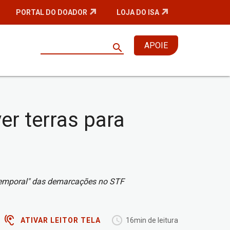
PORTAL DO DOADOR
LOJA DO ISA
APOIE
search
er terras para
o temporal" das demarcações no STF
ATIVAR LEITOR TELA
16min de leitura