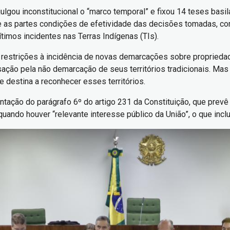
lgou inconstitucional o “marco temporal” e fixou 14 teses basi
e as partes condições de efetividade das decisões tomadas, com
ítimos incidentes nas Terras Indígenas (TIs).
 restrições à incidência de novas demarcações sobre proprieda
ão pela não demarcação de seus territórios tradicionais. Mas o
 destina a reconhecer esses territórios.
mentação do parágrafo 6º do artigo 231 da Constituição, que prev
uando houver “relevante interesse público da União”, o que inclu