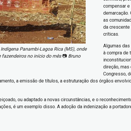
compensar e r
demarcação. Ou
as comunidade
da crescente
críticas.
Algumas das 
ra Indígena Panambi-Lagoa Rica (MS), onde
à compra de t
 fazendeiros no início do mês
📷
Bruno
inconstituci
direção, mas
Congresso, do
amento, a emissão de títulos, a estruturação dos órgãos envolv
içoado, ou adaptado a novas circunstâncias, e o reconhecimento 
es, é um exemplo disso. A adoção da indenização a portadores d