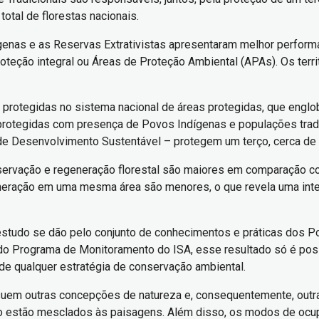
tal de florestas nacionais.
ígenas e as Reservas Extrativistas apresentaram melhor perform
eção integral ou Áreas de Proteção Ambiental (APAs). Os terri
o protegidas no sistema nacional de áreas protegidas, que englob
rotegidas com presença de Povos Indígenas e populações tradici
de Desenvolvimento Sustentável – protegem um terço, cerca de 3
reservação e regeneração florestal são maiores em comparação c
eneração em uma mesma área são menores, o que revela uma in
estudo se dão pelo conjunto de conhecimentos e práticas dos P
 do Programa de Monitoramento do ISA, esse resultado só é po
de qualquer estratégia de conservação ambiental.
suem outras concepções de natureza e, consequentemente, outra
 estão mesclados às paisagens. Além disso, os modos de ocupa