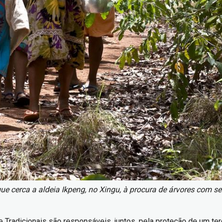
 que cerca a aldeia Ikpeng, no Xingu, à procura de árvores com 
radicionais são responsáveis, juntos, pela proteção de um terç