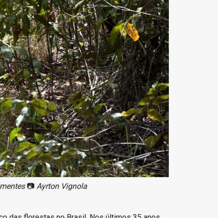
sementes
📷
Ayrton Vignola
o das florestas no Brasil. Nos últimos 35 anos,