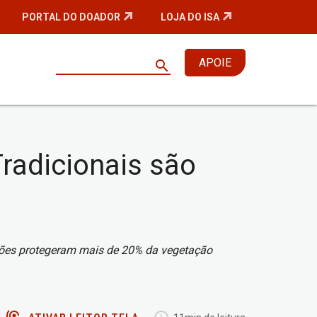
PORTAL DO DOADOR
LOJA DO ISA
APOIE
search
radicionais são
ações protegeram mais de 20% da vegetação