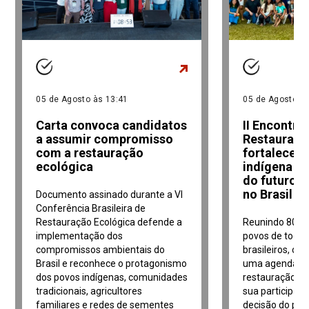
05 de Agosto às 13:41
05 de Agosto às
Carta convoca candidatos
II Encontro
a assumir compromisso
Restauraçã
com a restauração
fortalece 
ecológica
indígena n
do futuro d
no Brasil
Documento assinado durante a VI
Conferência Brasileira de
Restauração Ecológica defende a
Reunindo 80 re
implementação dos
povos de todo
compromissos ambientais do
brasileiros, o 
Brasil e reconhece o protagonismo
uma agenda in
dos povos indígenas, comunidades
restauração ec
tradicionais, agricultores
sua participaç
familiares e redes de sementes
decisão do paí